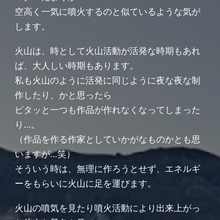
空高く一気に噴火するのと似ているような気が
します。
火山は、時として火山活動が活発な時期もあれ
ば、大人しい時期もあります。
私も火山のように活発に同じように夜な夜な制
作したり、かと思ったら
ピタッと一つも作品が作れなくなってしまった
り…。
（作品を作る作家としていかがなものかとも思
いますが…笑）
そういう時は、無理に作ろうとせず、エネルギ
ーをもらいに火山に足を運びます。
火山の噴気を見たり噴火活動により出来上がっ